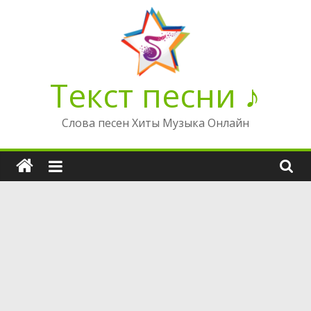
Перейти
к
содержимому
Текст песни ♪
Слова песен Хиты Музыка Онлайн