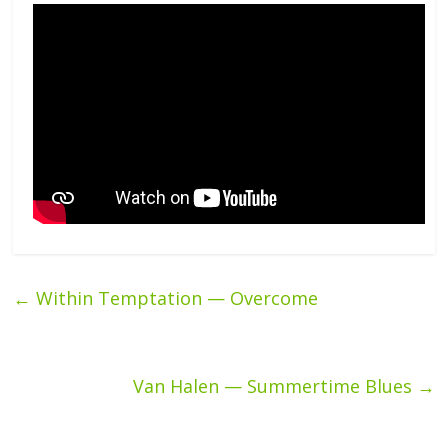
←
Within Temptation — Overcome
Van Halen — Summertime Blues
→