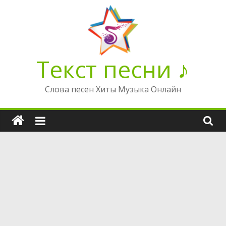
Перейти
к
содержимому
Текст песни ♪
Слова песен Хиты Музыка Онлайн