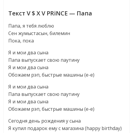
Текст V $ X V PRiNCE — Папа
Папа, я тебя люблю
Сен жумыстасын, билемин
Пока, пока
Я и мои два сына
Папа выпускает свою паутину
Я и мои два сына
Обожаем рэп, быстрые машины (е-е)
Я и мои два сына
Папа выпускает свою паутину
Я и мои два сына
Обожаем рэп, быстрые машины (е-е)
Сегодня день рождения у сына
Я купил подарок ему с магазина (happy birthday)