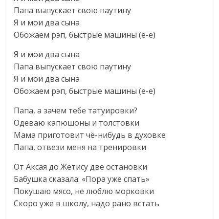
Папа выпускает свою паутину
Я и мои два сына
Обожаем рэп, быстрые машины (е-е)
Я и мои два сына
Папа выпускает свою паутину
Я и мои два сына
Обожаем рэп, быстрые машины (е-е)
Папа, а зачем тебе татуировки?
Одеваю капюшоны и толстовки
Мама приготовит чё-нибудь в духовке
Папа, отвези меня на тренировки
От Аксая до Жетису две остановки
Бабушка сказала: «Пора уже спать»
Покушаю мясо, не люблю морковки
Скоро уже в школу, надо рано встать