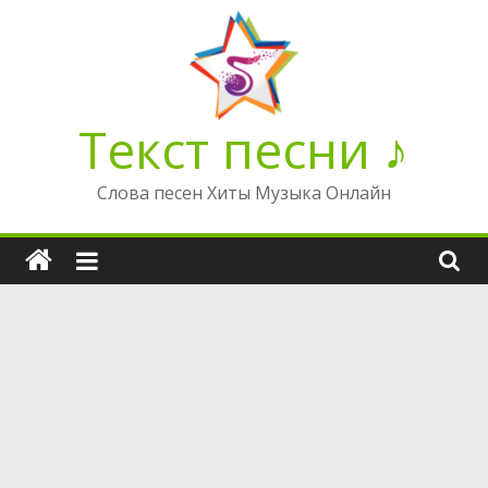
Перейти
к
содержимому
Текст песни ♪
Слова песен Хиты Музыка Онлайн