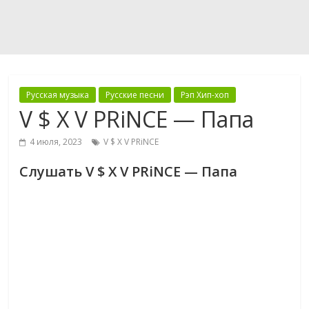
Русская музыка
Русские песни
Рэп Хип-хоп
V $ X V PRiNCE — Папа
4 июля, 2023
V $ X V PRiNCE
Слушать V $ X V PRiNCE — Папа