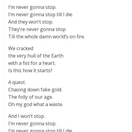
I’m never gonna stop.
I’m never gonna stop till I die.
And they won’t stop.
They’re never gonna stop
Till the whole damn world’s on fire.
We cracked
the very hull of the Earth
with a fist for a heart.
Is this how it starts?
A quest.
Chasing down fake gold.
The folly of our age.
Oh my god what a waste.
And I won’t stop.
I’m never gonna stop.
I’m never gonna stop till I die.