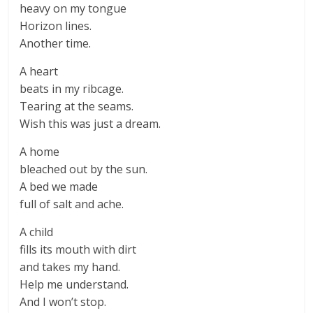
heavy on my tongue
Horizon lines.
Another time.
A heart
beats in my ribcage.
Tearing at the seams.
Wish this was just a dream.
A home
bleached out by the sun.
A bed we made
full of salt and ache.
A child
fills its mouth with dirt
and takes my hand.
Help me understand.
And I won’t stop.