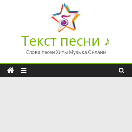
Перейти
к
содержимому
Текст песни ♪
Слова песен Хиты Музыка Онлайн