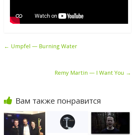
←
Umpfel — Burning Water
Remy Martin — I Want You
→
Вам также понравится