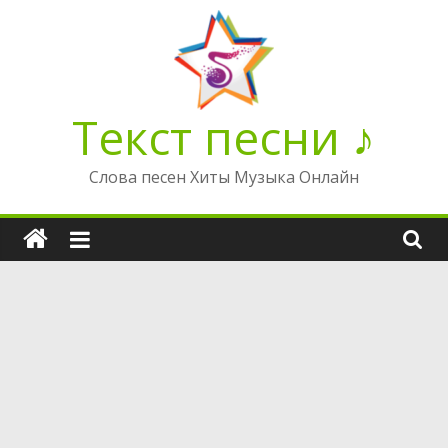
Перейти
к
содержимому
Текст песни ♪
Слова песен Хиты Музыка Онлайн