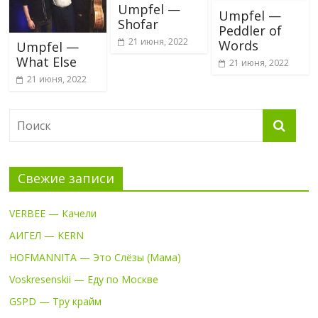
Umpfel —
Umpfel —
Shofar
Peddler of
21 июня, 2022
Words
Umpfel —
What Else
21 июня, 2022
21 июня, 2022
Свежие записи
VERBEE — Качели
АИГЕЛ — KERN
HOFMANNITA — Это Слёзы (Мама)
Voskresenskii — Еду по Москве
GSPD — Тру крайм