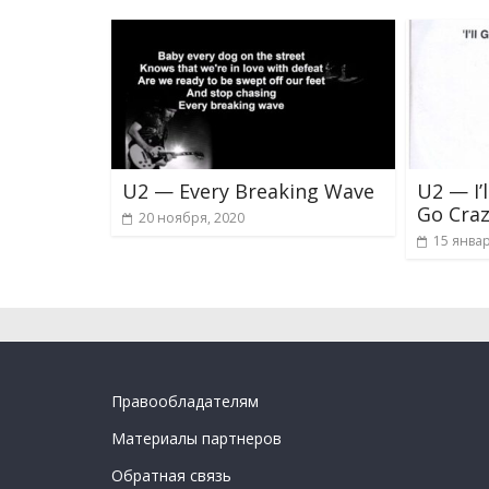
U2 — Every Breaking Wave
U2 — I’l
Go Craz
20 ноября, 2020
15 январ
Правообладателям
Материалы партнеров
Обратная связь