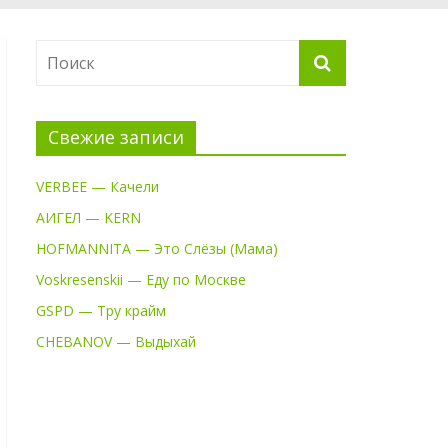
Свежие записи
VERBEE — Качели
АИГЕЛ — KERN
HOFMANNITA — Это Слёзы (Мама)
Voskresenskii — Еду по Москве
GSPD — Тру крайм
CHEBANOV — Выдыхай