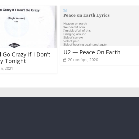
U2 — Peace On Earth
l Go Crazy If I Don’t
y Tonight
20 ноября, 2020
я, 2021