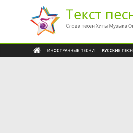
Перейти
Текст пес
к
содержимому
Слова песен Хиты Музыка О
ИНОСТРАННЫЕ ПЕСНИ
РУССКИЕ ПЕС