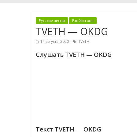
Русские песни
Рэп Хип-хоп
TVETH — OKDG
14 августа, 2020
TVETH
Слушать TVETH — OKDG
Текст TVETH — OKDG