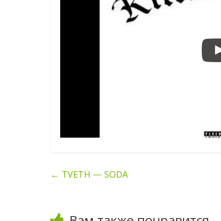
←
TVETH — SODA
Вам также понравится