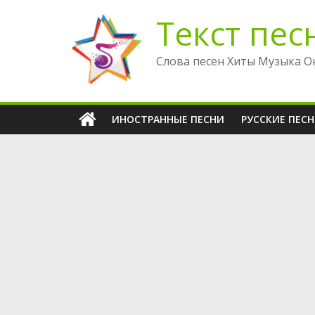
Перейти
Текст пес
к
содержимому
Слова песен Хиты Музыка О
ИНОСТРАННЫЕ ПЕСНИ
РУССКИЕ ПЕС