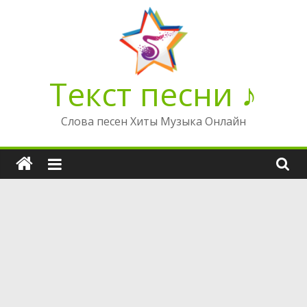
Перейти
к
содержимому
Текст песни ♪
Слова песен Хиты Музыка Онлайн