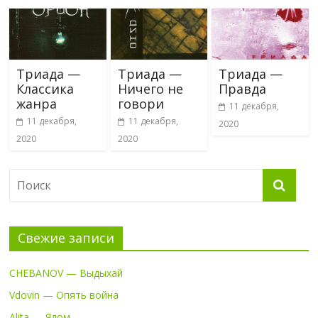
Триада —
Триада —
Триада —
Классика
Ничего не
Правда
жанра
говори
11 декабря,
11 декабря,
11 декабря,
2020
2020
2020
Свежие записи
CHEBANOV — Выдыхай
Vdovin — Опять война
Alita — Ядом