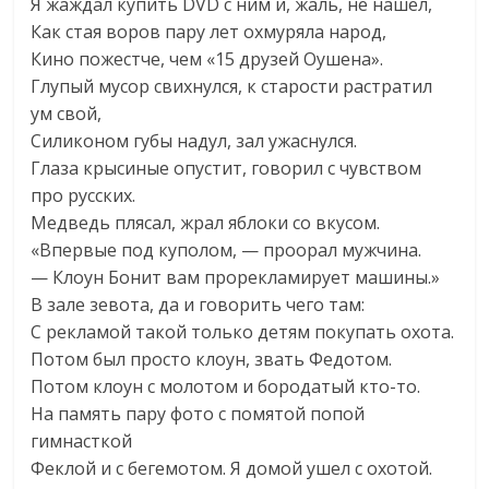
Я жаждал купить DVD с ним и, жаль, не нашел,
Как стая воров пару лет охмуряла народ,
Кино пожестче, чем «15 друзей Оушена».
Глупый мусор свихнулся, к старости растратил
ум свой,
Силиконом губы надул, зал ужаснулся.
Глаза крысиные опустит, говорил с чувством
про русских.
Медведь плясал, жрал яблоки со вкусом.
«Впервые под куполом, — проорал мужчина.
— Клоун Бонит вам прорекламирует машины.»
В зале зевота, да и говорить чего там:
С рекламой такой только детям покупать охота.
Потом был просто клоун, звать Федотом.
Потом клоун с молотом и бородатый кто-то.
На память пару фото с помятой попой
гимнасткой
Феклой и с бегемотом. Я домой ушел с охотой.