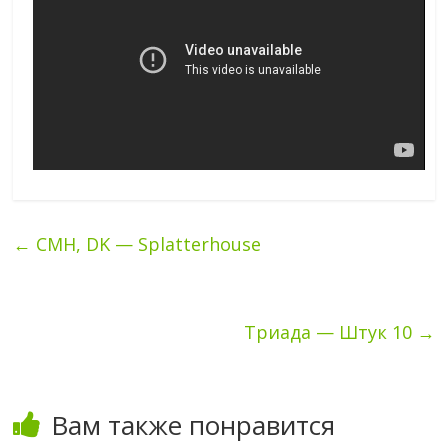
←
CMH, DK — Splatterhouse
Триада — Штук 10
→
Вам также понравится