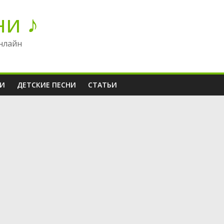
ни ♪
нлайн
НИ
ДЕТСКИЕ ПЕСНИ
СТАТЬИ