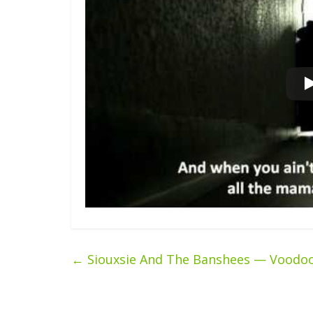
←
Siouxsie And The Banshees — Voodoo