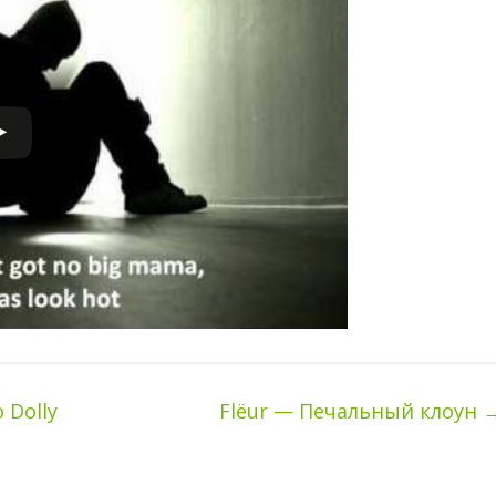
 Dolly
Flёur — Печальный клоун