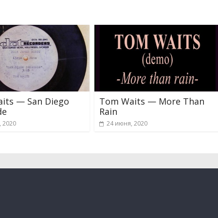
its — San Diego
Tom Waits — More Than
de
Rain
, 2020
24 июня, 2020