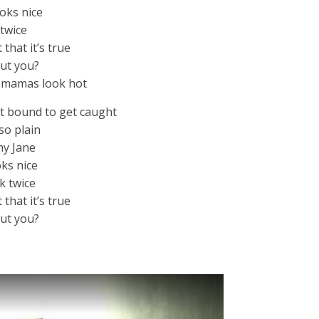
oks nice
twice
 that it’s true
out you?
e mamas look hot
st bound to get caught
so plain
 my Jane
ks nice
k twice
 that it’s true
out you?