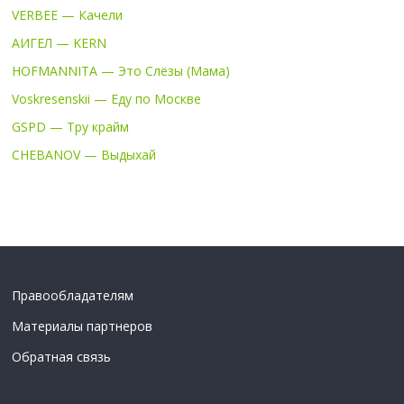
VERBEE — Качели
АИГЕЛ — KERN
HOFMANNITA — Это Слёзы (Мама)
Voskresenskii — Еду по Москве
GSPD — Тру крайм
CHEBANOV — Выдыхай
Правообладателям
Материалы партнеров
Обратная связь