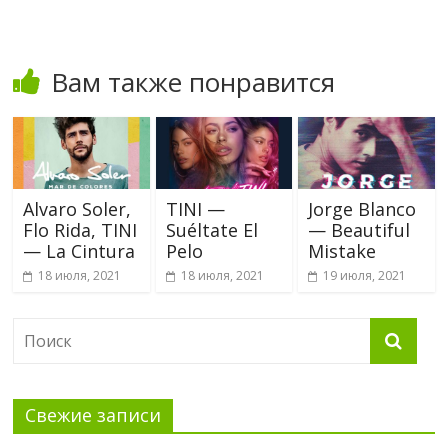
Вам также понравится
Alvaro Soler,
TINI —
Jorge Blanco
Flo Rida, TINI
Suéltate El
— Beautiful
— La Cintura
Pelo
Mistake
18 июля, 2021
18 июля, 2021
19 июля, 2021
Свежие записи