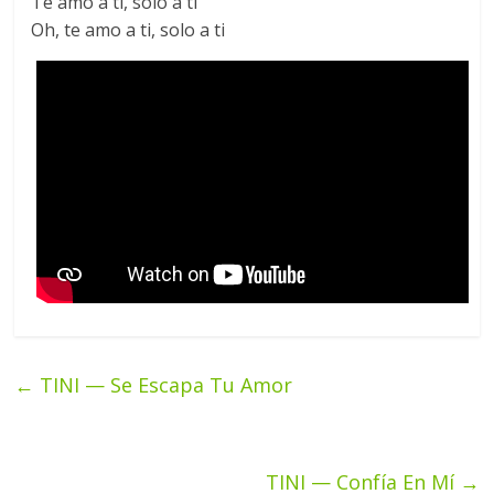
Te amo a ti, solo a ti
Oh, te amo a ti, solo a ti
←
TINI — Se Escapa Tu Amor
TINI — Confía En Mí
→