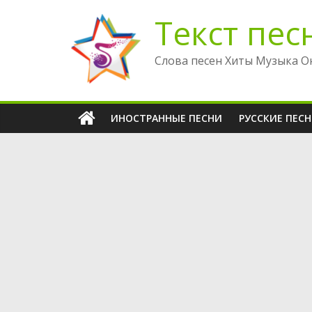
Перейти
Текст пес
к
содержимому
Слова песен Хиты Музыка О
ИНОСТРАННЫЕ ПЕСНИ
РУССКИЕ ПЕС