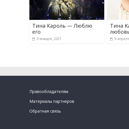
Тина Кароль — Люблю
Тина К
его
любов
9 января, 2021
9 апреля
Правообладателям
Материалы партнеров
Обратная связь