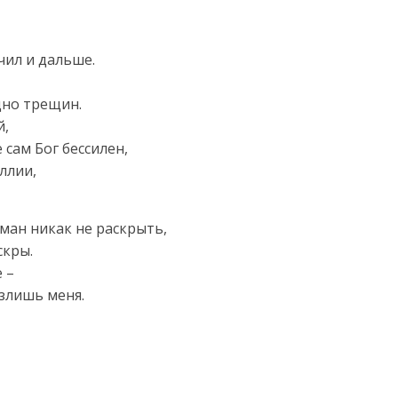
чил и дальше.
дно трещин.
й,
сам Бог бессилен,
ллии,
бман никак не раскрыть,
скры.
 –
 злишь меня.