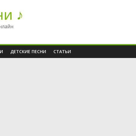
ни ♪
нлайн
НИ
ДЕТСКИЕ ПЕСНИ
СТАТЬИ