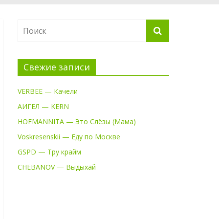
Свежие записи
VERBEE — Качели
АИГЕЛ — KERN
HOFMANNITA — Это Слёзы (Мама)
Voskresenskii — Еду по Москве
GSPD — Тру крайм
CHEBANOV — Выдыхай