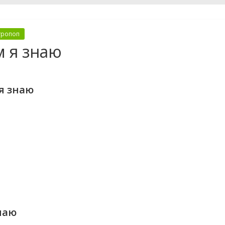
тропоп
м я знаю
я знаю
наю