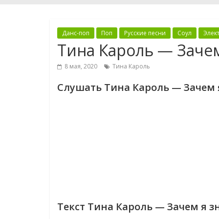
Данс-поп
Поп
Русские песни
Соул
Элек
Тина Кароль — Заче
8 мая, 2020
Тина Кароль
Слушать Тина Кароль — Зачем 
Текст Тина Кароль — Зачем я з