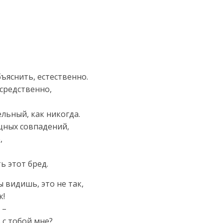
бъяснить, естественно.
осредственно,
льный, как никогда.
щных совпадений,
,
ь этот бред.
ты видишь, это не так,
к!
 –
 с тобой мне?