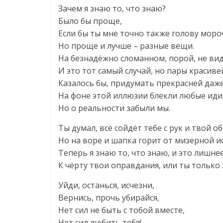
Зачем я знаю то, что знаю?
Было бы проще,
Если бы ты мне точно также голову моро
Но проще и лучше – разные вещи.
На безнадёжно сломанном, порой, не ви
И это тот самый случай, но пары красиве
Казалось бы, придумать прекрасней даже 
На фоне этой иллюзии блекли любые иди
Но о реальности забыли мы.
Ты думал, всё сойдёт тебе с рук и твой о
Но на воре и шапка горит от мизерной и
Теперь я знаю то, что знаю, и это лишнее
К чёрту твои оправдания, или ты только
Уйди, останься, исчезни,
Вернись, прочь убирайся,
Нет сил не быть с тобой вместе,
Нет сил любить тебя!