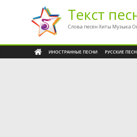
Перейти
Текст пес
к
содержимому
Слова песен Хиты Музыка О
ИНОСТРАННЫЕ ПЕСНИ
РУССКИЕ ПЕС