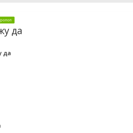
тропоп
жу да
у да
а