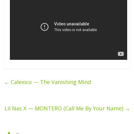
←
Calexico — The Vanishing Mind
Lil Nas X — MONTERO (Call Me By Your Name)
→