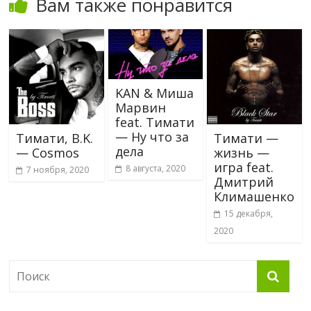
Вам также понравится
KAN & Миша
Марвин
feat. Тимати
— Ну что за
Тимати, B.K.
Тимати —
дела
— Cosmos
жизнь —
игра feat.
8 августа, 2020
7 ноября, 2020
Дмитрий
Климашенко
15 декабря,
2020