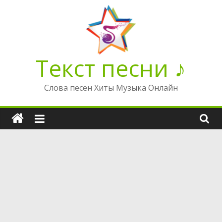
Перейти
к
содержимому
Текст песни ♪
Слова песен Хиты Музыка Онлайн