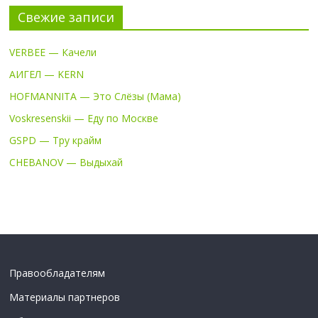
Свежие записи
VERBEE — Качели
АИГЕЛ — KERN
HOFMANNITA — Это Слёзы (Мама)
Voskresenskii — Еду по Москве
GSPD — Тру крайм
CHEBANOV — Выдыхай
Правообладателям
Материалы партнеров