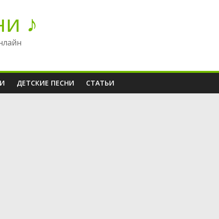
ни ♪
нлайн
НИ
ДЕТСКИЕ ПЕСНИ
СТАТЬИ