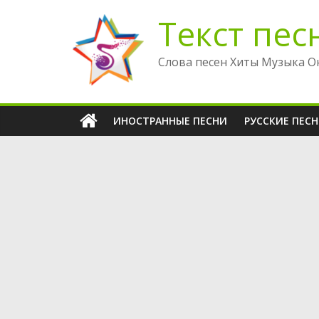
Перейти
Текст пес
к
содержимому
Слова песен Хиты Музыка О
ИНОСТРАННЫЕ ПЕСНИ
РУССКИЕ ПЕС