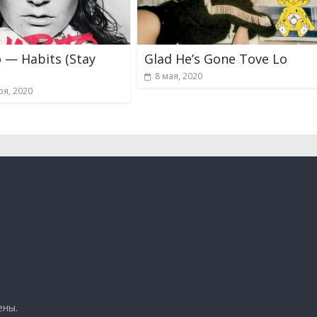
 — Habits (Stay
Glad He’s Gone Tove Lo
8 мая, 2020
ря, 2020
ены.