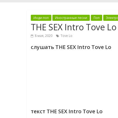
Инди-поп
Иностранные песни
Поп
Электр
THE SEX Intro Tove Lo
8 мая, 2020
Tove Lo
слушать THE SEX Intro Tove Lo
текст THE SEX Intro Tove Lo