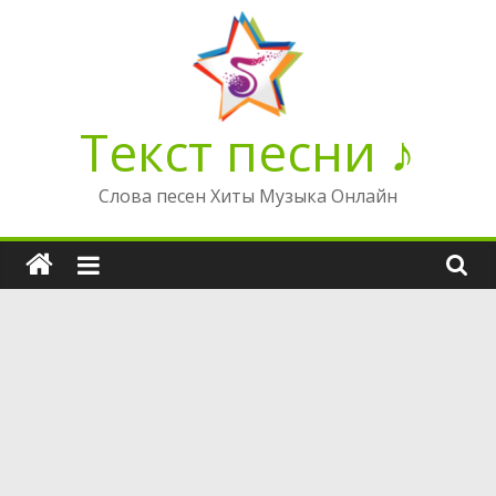
Перейти
к
содержимому
Текст песни ♪
Слова песен Хиты Музыка Онлайн