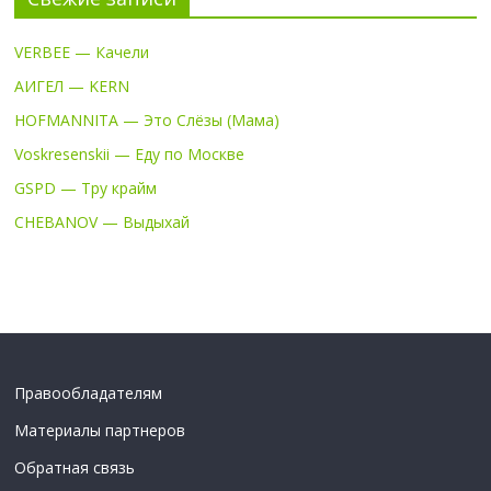
VERBEE — Качели
АИГЕЛ — KERN
HOFMANNITA — Это Слёзы (Мама)
Voskresenskii — Еду по Москве
GSPD — Тру крайм
CHEBANOV — Выдыхай
Правообладателям
Материалы партнеров
Обратная связь