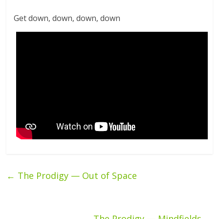
Get down, down, down, down
←
The Prodigy — Out of Space
The Prodigy — Mindfields
→