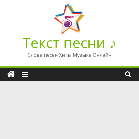
Перейти
к
содержимому
Текст песни ♪
Слова песен Хиты Музыка Онлайн