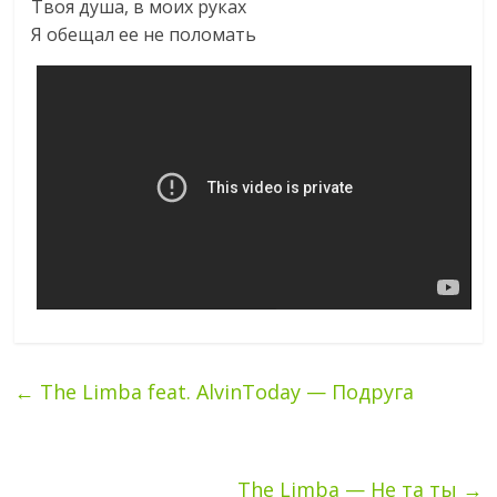
Твоя душа, в моих руках
Я обещал ее не поломать
←
The Limba feat. AlvinToday — Подруга
The Limba — Не та ты
→