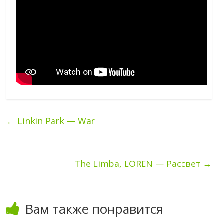
←
Linkin Park — War
The Limba, LOREN — Рассвет
→
Вам также понравится