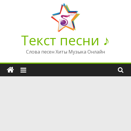
Перейти
к
содержимому
Текст песни ♪
Слова песен Хиты Музыка Онлайн