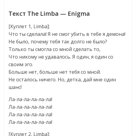
Текст The Limba — Enigma
[Куплет 1, Limba]:
Что ты сделала! Я не смог убить в тебе я демона!
Не было, почему тебя так долго не было?
Только ты смогла со мной сделать то,
Что никому не удавалось. Я один, я один со
своим эго.
Больше нет, больше нет тебя со мной.
Не осталось ничего. Но, детка, дай мне один
шанс!
Ла-ла-ла-ла-ла-ла!
Ла-ла-ла-ла-ла-ла!
Ла-ла-ла-ла-ла-ла!
Ла-ла-ла-ла-ла-ла!
[Куплет 2, Limba]: