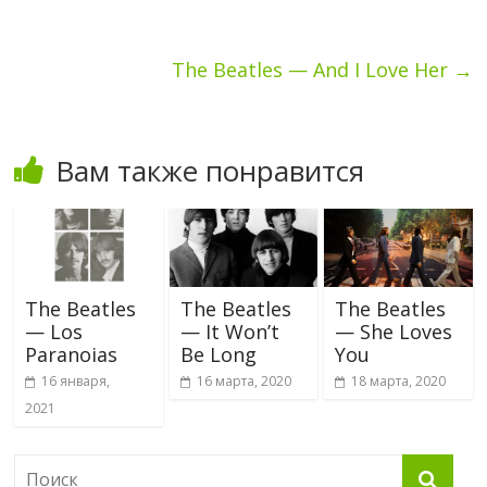
The Beatles — And I Love Her
→
Вам также понравится
The Beatles
The Beatles
The Beatles
— Los
— It Won’t
— She Loves
Paranoias
Be Long
You
16 января,
16 марта, 2020
18 марта, 2020
2021