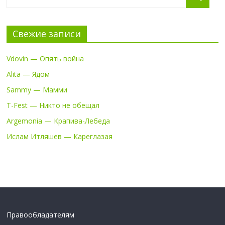
Свежие записи
Vdovin — Опять война
Alita — Ядом
Sammy — Мамми
T-Fest — Никто не обещал
Argemonia — Крапива-Лебеда
Ислам Итляшев — Кареглазая
Правообладателям