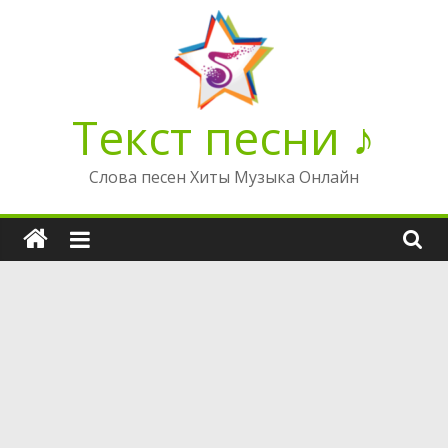
Перейти
к
содержимому
Текст песни ♪
Слова песен Хиты Музыка Онлайн