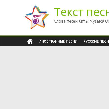
Перейти
Текст пес
к
содержимому
Слова песен Хиты Музыка О
ИНОСТРАННЫЕ ПЕСНИ
РУССКИЕ ПЕС