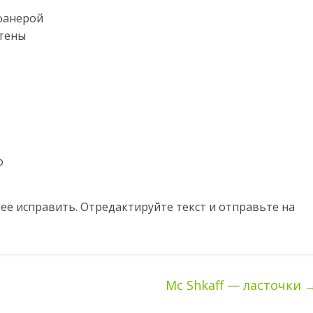
фанерой
стены
о
еë исправить. Отредактируйте текст и отправьте на
Mc Shkaff — ласточки