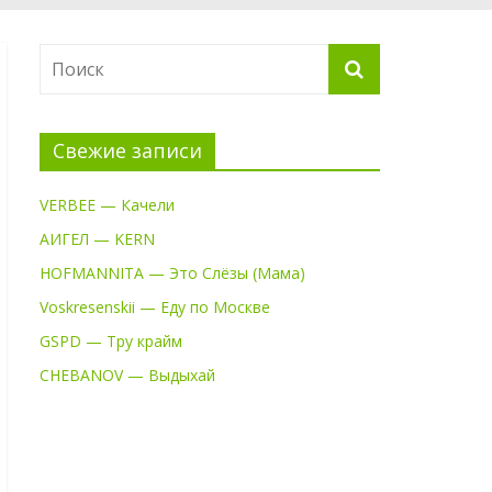
Свежие записи
VERBEE — Качели
АИГЕЛ — KERN
HOFMANNITA — Это Слёзы (Мама)
Voskresenskii — Еду по Москве
GSPD — Тру крайм
CHEBANOV — Выдыхай