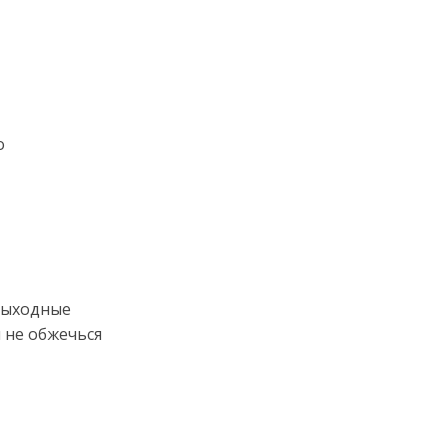
о
 выходные
и не обжечься