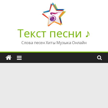
Перейти
к
содержимому
Текст песни ♪
Слова песен Хиты Музыка Онлайн