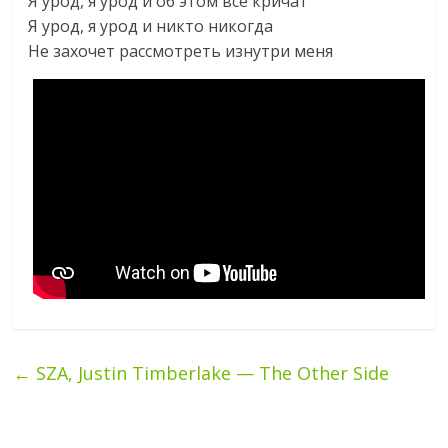
Я урод, я урод и об этом все кричат
Я урод, я урод и никто никогда
Не захочет рассмотреть изнутри меня
←
SZA, Justin Timberlake — The Other Side