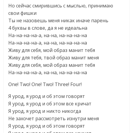
Но сейчас смирившись с мыслью, принимаю
свои фишки
Ты не назовешь меня никак иначе парень
4 буквы в слове, да я не идеальна
На-на-на-на-а, на-на, на-на-на-на
На-на-на-на-а, на-на, на-на-на-на
Живу для себя, мой образ манит тебя
Живу для тебя, твой образ манит меня
Живу для себя, мой образ манит тебя
На-на-на-на-а, на-на, на-на-на-на
One! Two! One! Two! Three! Four!
Я урод, я урод и об этом говорят
Я урод, я урод и об этом все кричат
Я урод, я урод и никто никогда
Не захочет рассмотреть изнутри меня
Я урод, я урод и об этом говорят