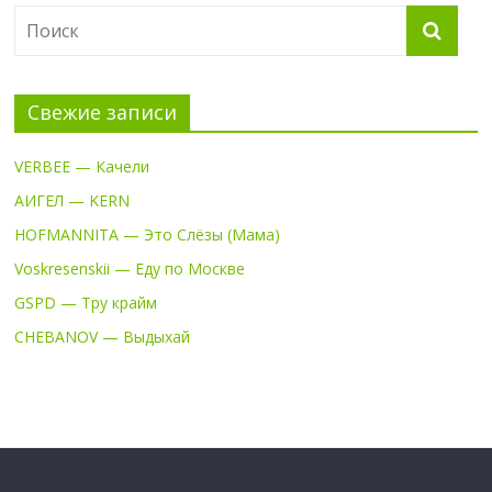
Свежие записи
VERBEE — Качели
АИГЕЛ — KERN
HOFMANNITA — Это Слёзы (Мама)
Voskresenskii — Еду по Москве
GSPD — Тру крайм
CHEBANOV — Выдыхай