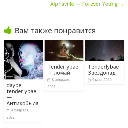
Alphaville — Forever Young
→
Вам также понравится
Tenderlybae
Tenderlybae
— ломай
Звездопад
8 февраля,
6 мая, 2020
daybe,
2023
tenderlybae
—
Антикобыла
8 февраля,
2022