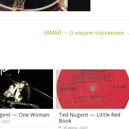
ЗАМАЙ — О нашем поражении
gent — One Woman
Ted Nugent — Little Red
Book
, 2020
30 июня, 2020