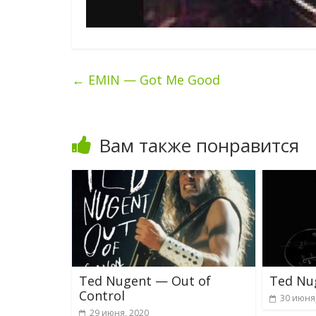
←
EMIN — Got Me Good
Вам также понравится
Ted Nugent — Out of
Ted Nu
Control
30 июня
29 июня, 2020