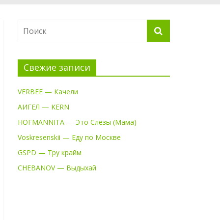
Свежие записи
VERBEE — Качели
АИГЕЛ — KERN
HOFMANNITA — Это Слёзы (Мама)
Voskresenskii — Еду по Москве
GSPD — Тру крайм
CHEBANOV — Выдыхай