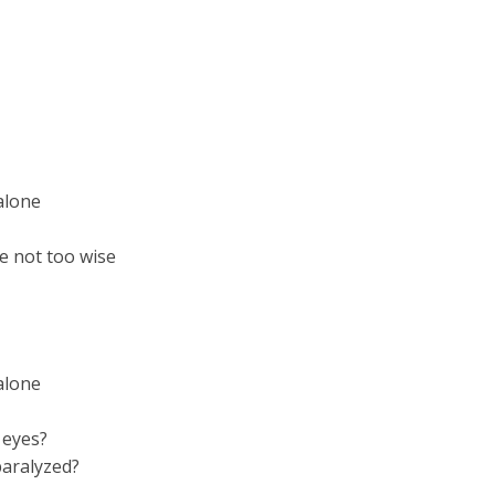
alone
e not too wise
alone
 eyes?
paralyzed?