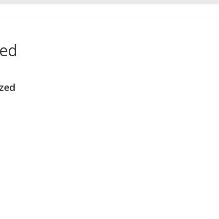
zed
zed