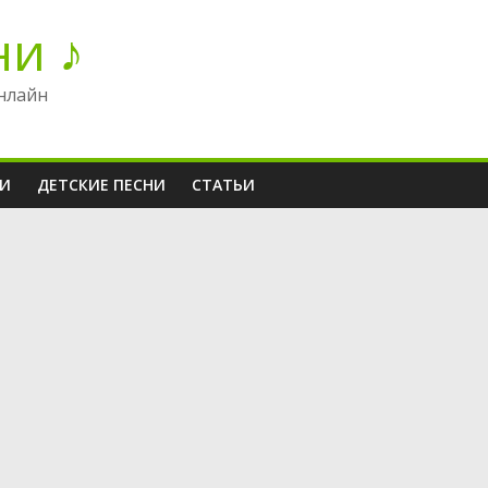
ни ♪
нлайн
НИ
ДЕТСКИЕ ПЕСНИ
СТАТЬИ