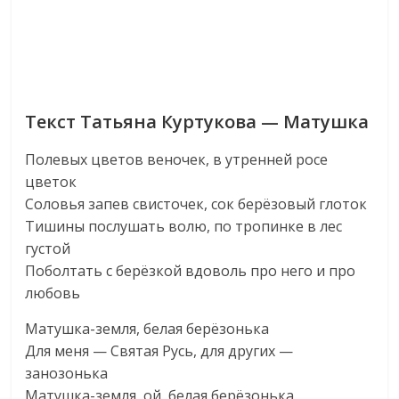
Текст Татьяна Куртукова — Матушка
Полевых цветов веночек, в утренней росе
цветок
Соловья запев свисточек, сок берёзовый глоток
Тишины послушать волю, по тропинке в лес
густой
Поболтать с берёзкой вдоволь про него и про
любовь
Матушка-земля, белая берёзонька
Для меня — Святая Русь, для других —
занозонька
Матушка-земля, ой, белая берёзонька