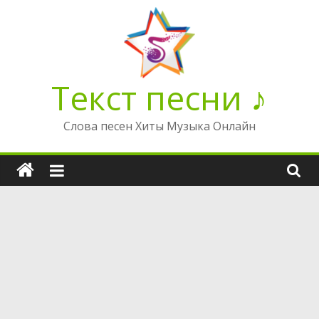
Перейти
к
содержимому
Текст песни ♪
Слова песен Хиты Музыка Онлайн