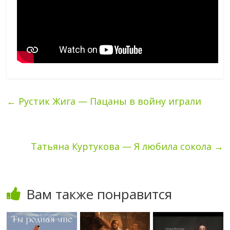
←
Рустик Жига — Пацаны в войну играли
Татьяна Куртукова — Я любила сокола
→
Вам также понравится