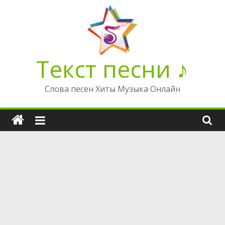
Перейти
к
содержимому
Текст песни ♪
Слова песен Хиты Музыка Онлайн