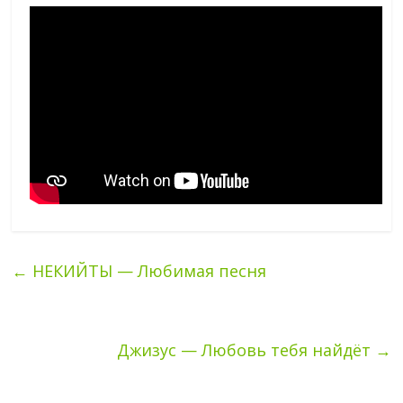
←
НЕКИЙТЫ — Любимая песня
Джизус — Любовь тебя найдёт
→