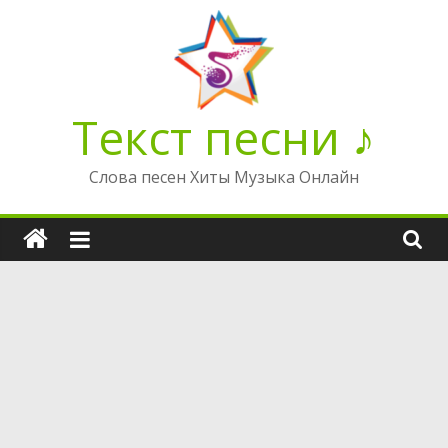
Перейти
к
содержимому
Текст песни ♪
Слова песен Хиты Музыка Онлайн