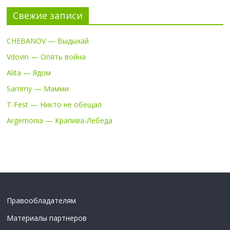
Свежие записи
CHEBANOV — Выдыхай
Vdovin — Опять война
Alita — Ядом
Sammy — Мамми
T-Fest — Никто не обещал
Argemonia — Крапива-Лебеда
Правообладателям
Материалы партнеров