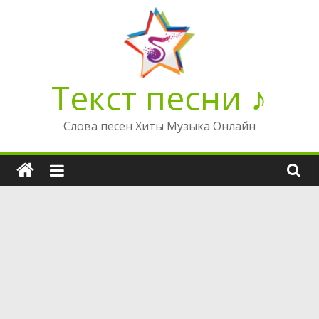
Перейти
к
содержимому
Текст песни ♪
Слова песен Хиты Музыка Онлайн