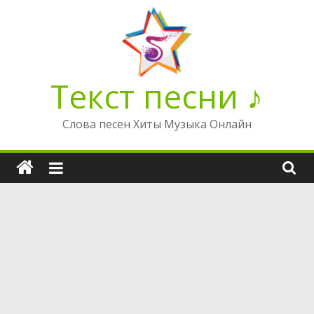
Перейти
к
содержимому
Текст песни ♪
Слова песен Хиты Музыка Онлайн