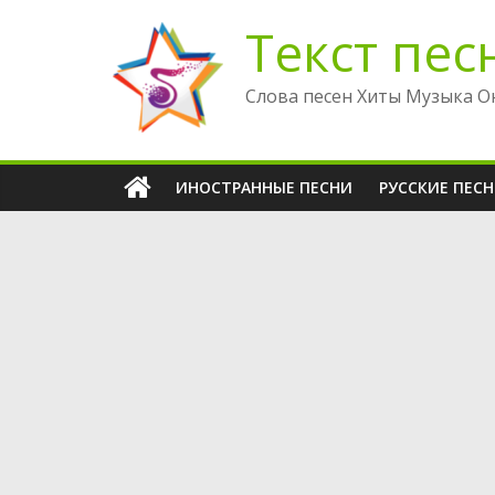
Перейти
Текст пес
к
содержимому
Слова песен Хиты Музыка О
ИНОСТРАННЫЕ ПЕСНИ
РУССКИЕ ПЕС