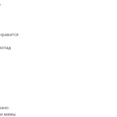
е
 нравится
попад
ано .
 и мамы.