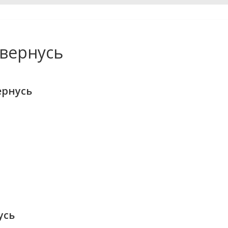
 вернусь
ернусь
усь