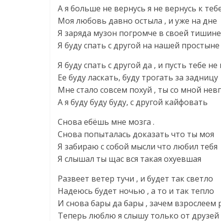
А я больше не вернусь я не вернусь к теб
Моя любовь давно остыла , и уже на дне
Я заряда музон погромче в своей тишине
Я буду спать с другой на нашей простыне
Я буду спать с другой да , и пусть тебе не
Ее буду ласкать, буду трогать за задницу
Мне стало совсем похуй , ты со мной нев
А я буду буду буду, с другой кайфовать
Снова ебёшь мне мозга .
Снова попыталась доказать что ты моя
Я забираю с собой мысли что любил тебя
Я слышал ты щас вся такая охуевшая
Развеет ветер тучи , и будет так светло
Надеюсь будет ночью , а то и так тепло
И снова бары да бары , зачем взрослеем р
Теперь люблю я слышу только от друзей