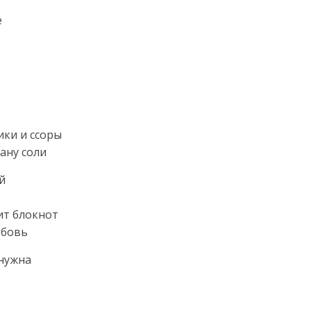
е
ики и ссоры
рану соли
й
ит блокнот
юбовь
 нужна