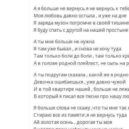
А я больше не вернусь я не вернусь к теб
Моя любовь давно остыла , и уже на дне
Я заряда музон погромче в своей тишине
Я буду спать с другой на нашей простыне
А ты мне больше не нужна
Я там уже бывал , и снова не хочу туда
Там только боли до боли , там только кр
А в голове родной плейлист, не сыпь на 
А ты подругам сказала , какой же я родно
Девочка ошибаешься , уже давно чужой
И в той квартире нашей , больше не леж
В который я писал все песни про нашу л
Я больше слова не скажу ,что ты мне так
Стираю все из памяти ,я не вернусь туда
Ай золотая осень , дорогая ты моя