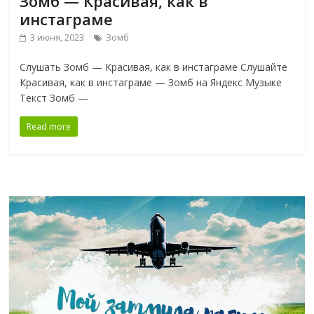
Зомб — Красивая, как в
инстаграме
3 июня, 2023
Зомб
Слушать Зомб — Красивая, как в инстаграме Слушайте
Красивая, как в инстаграме — Зомб на Яндекс Музыке
Текст Зомб —
Read more