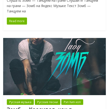
Слушать Зомб — Танцуем на грани Слушайте Танцуем
на грани — Зомб на Яндекс Музыке Текст Зомб —
Танцуем на
Read more
Русская музыка
Русские песни
Рэп Хип-хоп