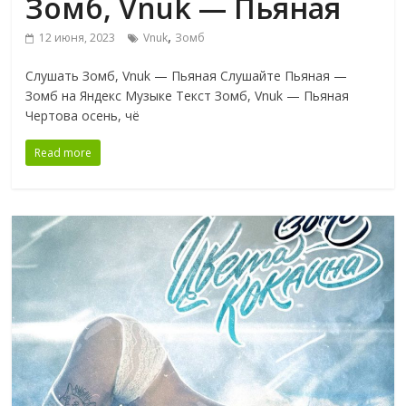
Зомб, Vnuk — Пьяная
,
12 июня, 2023
Vnuk
Зомб
Слушать Зомб, Vnuk — Пьяная Слушайте Пьяная —
Зомб на Яндекс Музыке Текст Зомб, Vnuk — Пьяная
Чертова осень, чё
Read more