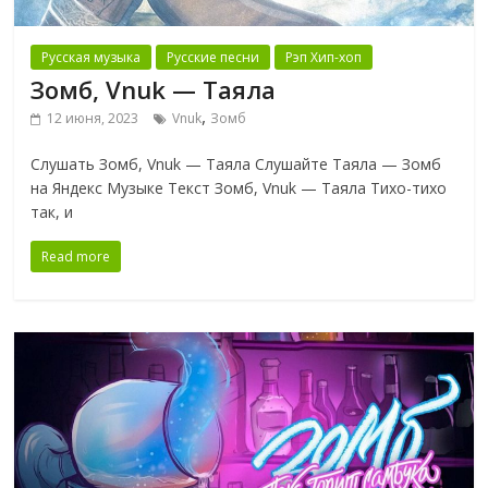
Русская музыка
Русские песни
Рэп Хип-хоп
Зомб, Vnuk — Таяла
,
12 июня, 2023
Vnuk
Зомб
Слушать Зомб, Vnuk — Таяла Слушайте Таяла — Зомб
на Яндекс Музыке Текст Зомб, Vnuk — Таяла Тихо-тихо
так, и
Read more