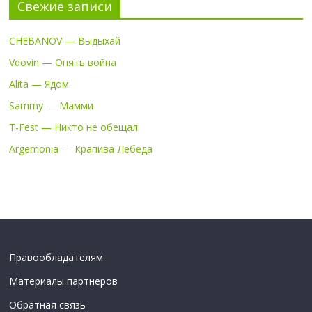
Свежие записи
CHEBANOV — Выдыхай
Vdovin — Опять война
Alita — Ядом
Sammy — Мамми
T-Fest — Никто не обещал
Argemonia — Крапива-Лебеда
Правообладателям
Материалы партнеров
Обратная связь