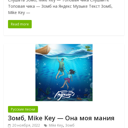
Топовая чика — Зомб на Яндекс Музыке Текст Зомб,
Mike Key —
Read more
Русские песни
Зомб, Mike Key — Она моя мания
,
20 ноября, 2022
Mike Key
Зомб