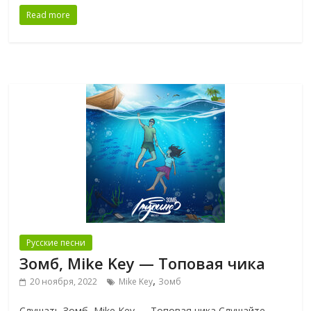
Read more
Русские песни
Зомб, Mike Key — Топовая чика
,
20 ноября, 2022
Mike Key
Зомб
Слушать Зомб, Mike Key — Топовая чика Слушайте