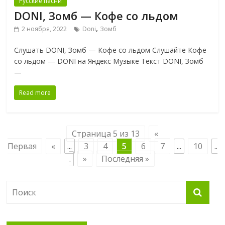
Русские песни
DONI, Зомб — Кофе со льдом
,
2 ноября, 2022
Doni
Зомб
Слушать DONI, Зомб — Кофе со льдом Слушайте Кофе
со льдом — DONI на Яндекс Музыке Текст DONI, Зомб
—
Read more
Страница 5 из 13
«
Первая
«
...
3
4
5
6
7
...
10
..
.
»
Последняя »