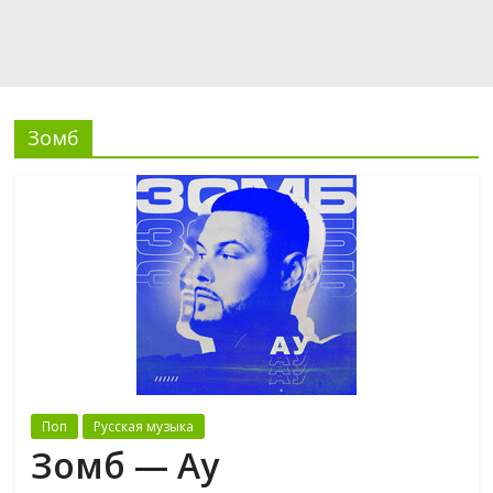
Зомб
Поп
Русская музыка
Зомб — Ау