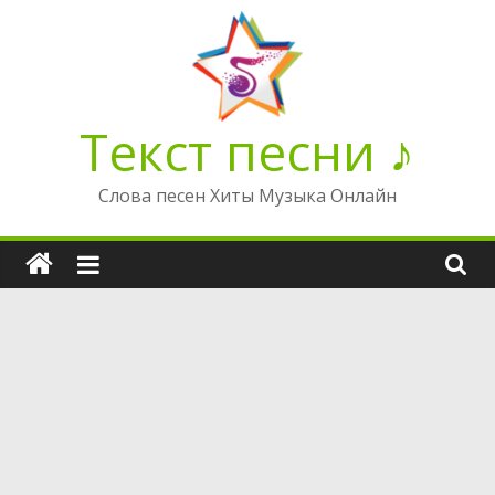
Перейти
к
содержимому
Текст песни ♪
Слова песен Хиты Музыка Онлайн