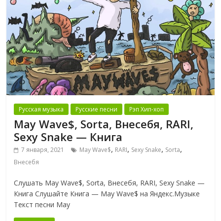
Русская музыка
Русские песни
Рэп Хип-хоп
May Wave$, Sorta, Внесебя, RARI,
Sexy Snake — Книга
,
,
,
,
7 января, 2021
May Wave$
RARI
Sexy Snake
Sorta
Внесебя
Слушать May Wave$, Sorta, Внесебя, RARI, Sexy Snake —
Книга Слушайте Книга — May Wave$ на Яндекс.Музыке
Текст песни May