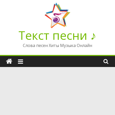
Перейти
к
содержимому
Текст песни ♪
Слова песен Хиты Музыка Онлайн