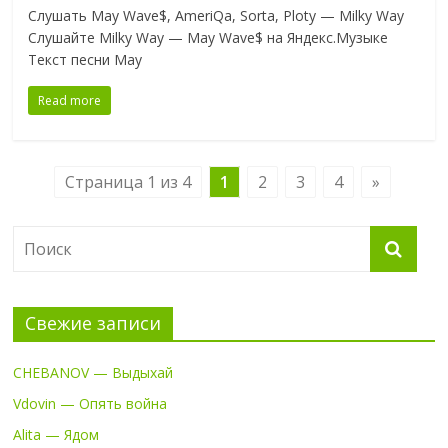
Слушать May Wave$, AmeriQa, Sorta, Ploty — Milky Way
Слушайте Milky Way — May Wave$ на Яндекс.Музыке
Текст песни May
Read more
Страница 1 из 4
1
2
3
4
»
Свежие записи
CHEBANOV — Выдыхай
Vdovin — Опять война
Alita — Ядом