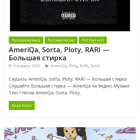
Русская музыка
Русские песни
Рэп Хип-хоп
AmeriQa, Sorta, Ploty, RARI —
Большая стирка
,
,
,
9 января, 2021
AmeriQa
Ploty
RARI
Sorta
Слушать AmeriQa, Sorta, Ploty, RARI — Большая стирка
Слушайте Большая стирка — AmeriQa на Яндекс.Музыке
Текст песни AmeriQa, Sorta, Ploty,
Read more