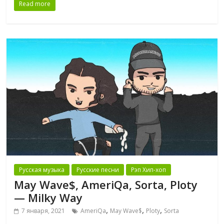
Read more
Русская музыка
Русские песни
Рэп Хип-хоп
May Wave$, AmeriQa, Sorta, Ploty
— Milky Way
,
,
,
7 января, 2021
AmeriQa
May Wave$
Ploty
Sorta