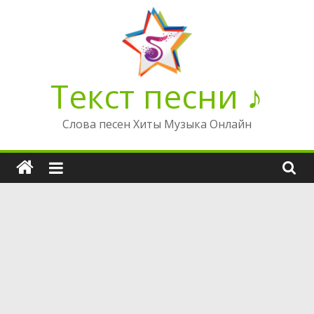
Перейти
к
содержимому
Текст песни ♪
Слова песен Хиты Музыка Онлайн