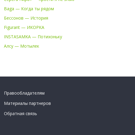
Baga — Когда ты рядом
Бессонов — История
Figurant — ИКОРКА
INSTASAMKA — Потихоньку
Алсу — Мотылек
Правообладателям
Материалы партнеров
Обратная связь