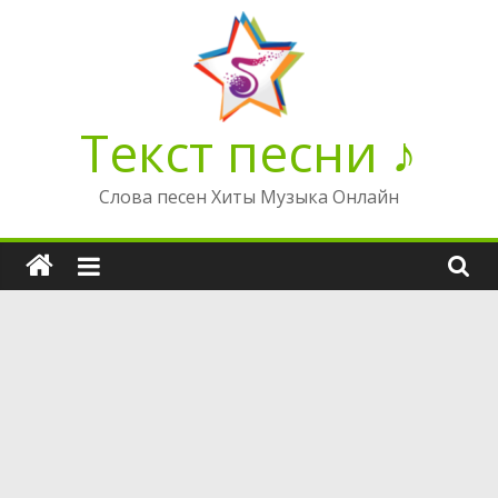
Перейти
к
содержимому
Текст песни ♪
Слова песен Хиты Музыка Онлайн