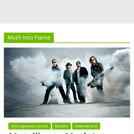
Moth Into Flame
Иностранные песни
Металл
Хеви-металл