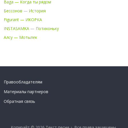
Baga — Когда ты рядом
Бессонов — История
Figurant — ИКОРКА
INSTASAMKA — Потихоньку
Алсу — Мотылек
Правообладателям
Материалы партнеров
Обратная связь
Копирайт © 2026
Текст песни ♪
. Все права защищены.