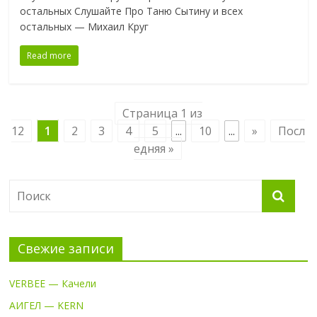
остальных Слушайте Про Таню Сытину и всех
остальных — Михаил Круг
Read more
Страница 1 из
12
1
2
3
4
5
...
10
...
»
Посл
едняя »
Свежие записи
VERBEE — Качели
АИГЕЛ — KERN