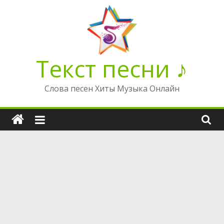
Перейти
к
содержимому
Текст песни ♪
Слова песен Хиты Музыка Онлайн