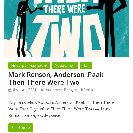
Иностранные песни
Музыка из...
Поп
Mark Ronson, Anderson .Paak —
Then There Were Two
,
4 марта, 2021
Anderson .Paak
Mark Ronson
Слушать Mark Ronson, Anderson .Paak — Then There
Were Two Слушайте Then There Were Two — Mark
Ronson на Яндекс.Музыке
Read more