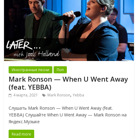
Иностранные песни
Поп
Mark Ronson — When U Went Away
(feat. YEBBA)
,
4 марта, 2021
Mark Ronson
Yebba
Слушать Mark Ronson — When U Went Away (feat.
YEBBA) Слушайте When U Went Away — Mark Ronson на
Яндекс.Музыке
Read more