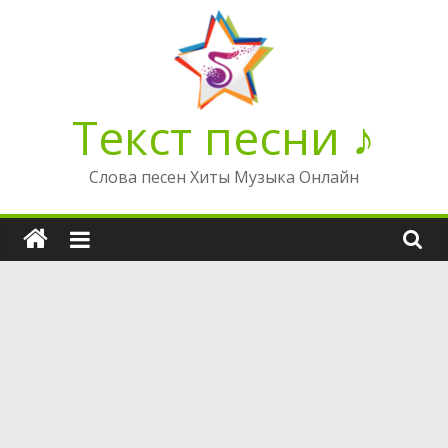
Перейти
к
содержимому
Текст песни ♪
Слова песен Хиты Музыка Онлайн