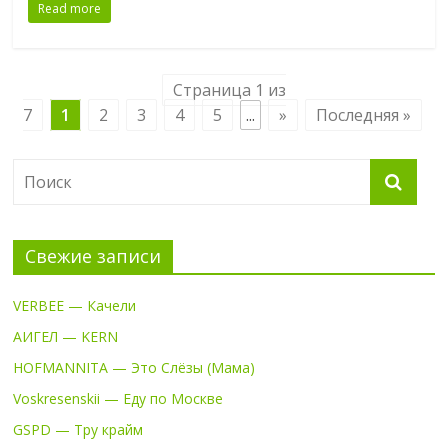
Read more
Страница 1 из
7
1
2
3
4
5
...
»
Последняя »
Свежие записи
VERBEE — Качели
АИГЕЛ — KERN
HOFMANNITA — Это Слёзы (Мама)
Voskresenskii — Еду по Москве
GSPD — Тру крайм