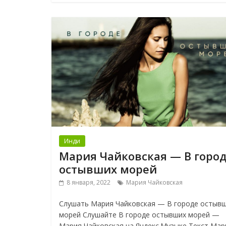
Инди
Мария Чайковская — В горо
остывших морей
8 января, 2022
Мария Чайковская
Слушать Мария Чайковская — В городе остыв
морей Слушайте В городе остывших морей —
Мария Чайковская на Яндекс.Музыке Текст Мар