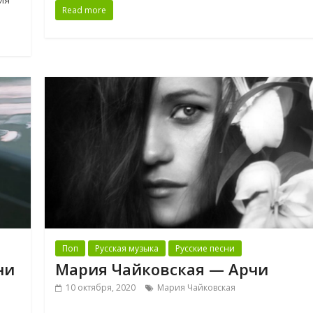
Read more
Поп
Русская музыка
Русские песни
ни
Мария Чайковская — Арчи
10 октября, 2020
Мария Чайковская