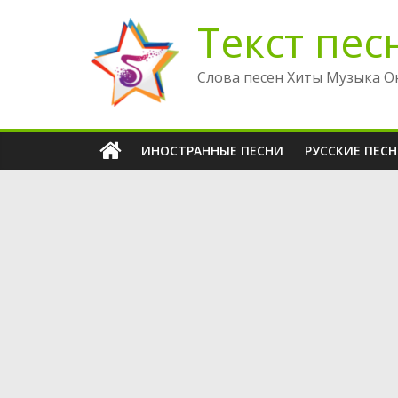
Перейти
Текст пес
к
содержимому
Слова песен Хиты Музыка О
ИНОСТРАННЫЕ ПЕСНИ
РУССКИЕ ПЕС