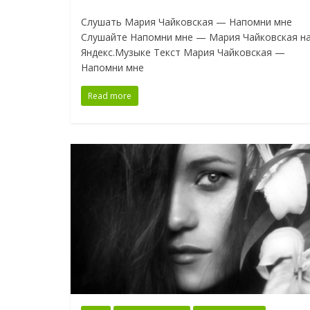
Слушать Мария Чайковская — Напомни мне
Слушайте Напомни мне — Мария Чайковская н
Яндекс.Музыке Текст Мария Чайковская —
Напомни мне
Read more