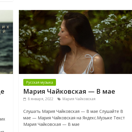
Русская музыка
де
Мария Чайковская — В мае
8 января, 2022
Мария Чайковская
Слушать Мария Чайковская — В мае Слушайте В
мае — Мария Чайковская на Яндекс.Музыке Текст
ших
Мария Чайковская — В мае
ия