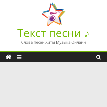
Перейти
к
содержимому
Текст песни ♪
Слова песен Хиты Музыка Онлайн