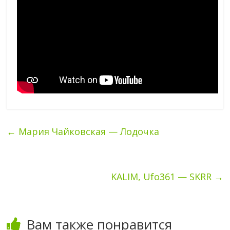
←
Мария Чайковская — Лодочка
KALIM, Ufo361 — SKRR
→
Вам также понравится