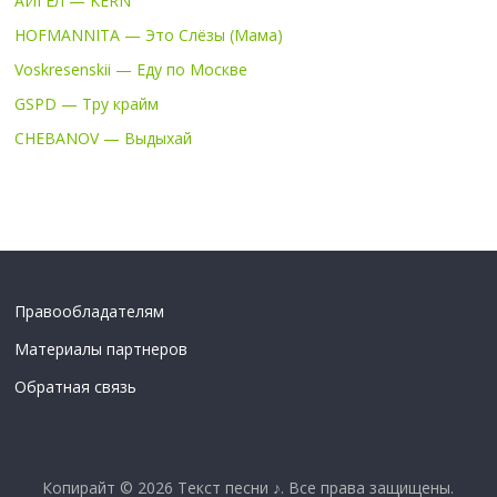
АИГЕЛ — KERN
HOFMANNITA — Это Слёзы (Мама)
Voskresenskii — Еду по Москве
GSPD — Тру крайм
CHEBANOV — Выдыхай
Правообладателям
Материалы партнеров
Обратная связь
Копирайт © 2026
Текст песни ♪
. Все права защищены.