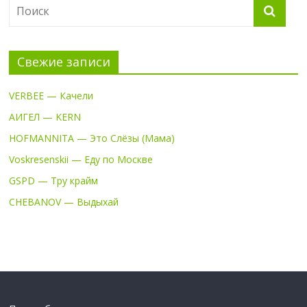
Свежие записи
VERBEE — Качели
АИГЕЛ — KERN
HOFMANNITA — Это Слёзы (Мама)
Voskresenskii — Еду по Москве
GSPD — Тру крайм
CHEBANOV — Выдыхай