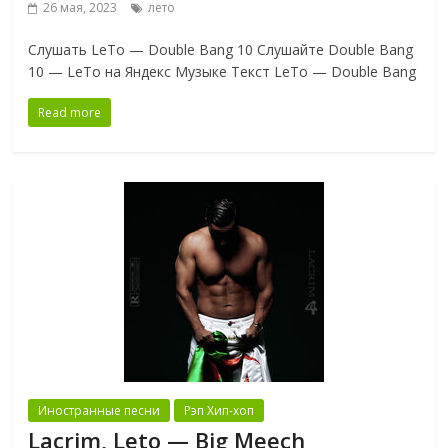
26 мая, 2023
лето
Слушать LeTo — Double Bang 10 Слушайте Double Bang
10 — LeTo на Яндекс Музыке Текст LeTo — Double Bang
Read more
Иностранные песни
Рэп Хип-хоп
Lacrim, Leto — Big Meech