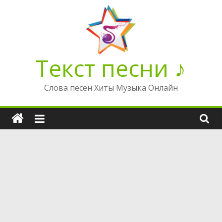
Перейти
к
содержимому
Текст песни ♪
Слова песен Хиты Музыка Онлайн