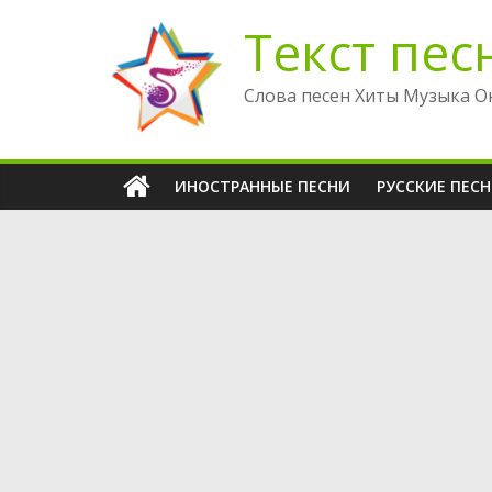
Перейти
Текст пес
к
содержимому
Слова песен Хиты Музыка О
ИНОСТРАННЫЕ ПЕСНИ
РУССКИЕ ПЕС