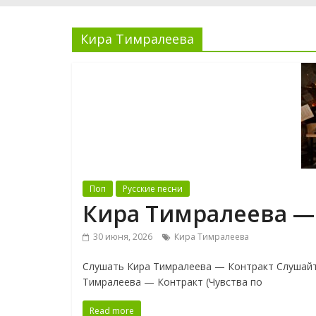
Кира Тимралеева
Поп
Русские песни
Кира Тимралеева —
30 июня, 2026
Кира Тимралеева
Слушать Кира Тимралеева — Контракт Слушайт
Тимралеева — Контракт (Чувства по
Read more