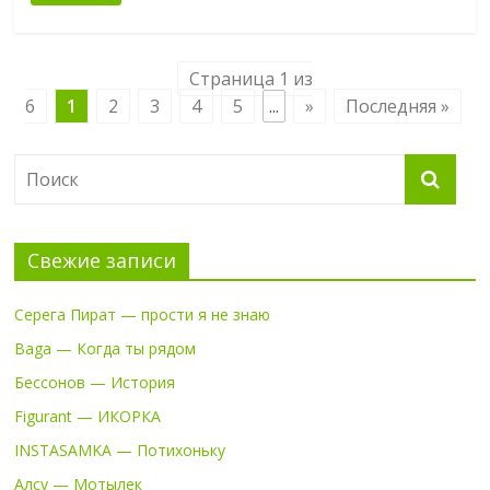
Страница 1 из
6
1
2
3
4
5
...
»
Последняя »
Свежие записи
Серега Пират — прости я не знаю
Baga — Когда ты рядом
Бессонов — История
Figurant — ИКОРКА
INSTASAMKA — Потихоньку
Алсу — Мотылек