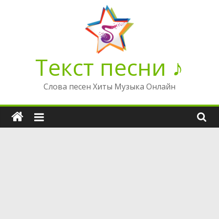
Перейти
к
содержимому
Текст песни ♪
Слова песен Хиты Музыка Онлайн