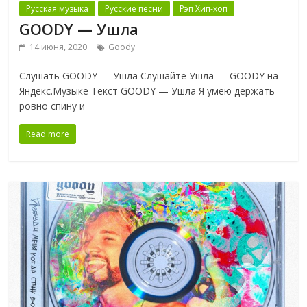
Русская музыка
Русские песни
Рэп Хип-хоп
GOODY — Ушла
14 июня, 2020
Goody
Слушать GOODY — Ушла Слушайте Ушла — GOODY на
Яндекс.Музыке Текст GOODY — Ушла Я умею держать
ровно спину и
Read more