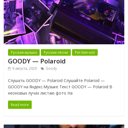
Русская музыка
Русские песни
Рэп Хип-хоп
GOODY — Polaroid
9 августа, 2020
Goody
Слушать GOODY — Polaroid Слушайте Polaroid —
GOODY на Яндекс.Музыке Текст GOODY — Polaroid В
неоновых лучах листаю фото На
Read more