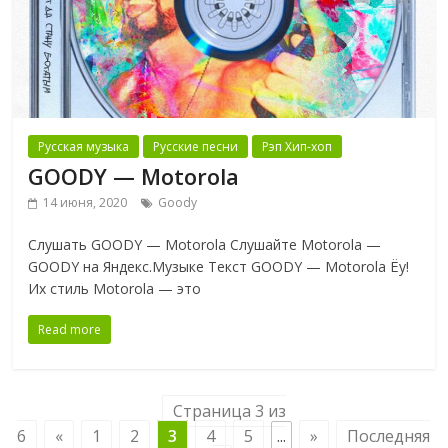
Русская музыка
Русские песни
Рэп Хип-хоп
GOODY — Motorola
14 июня, 2020
Goody
Слушать GOODY — Motorola Слушайте Motorola —
GOODY на Яндекс.Музыке Текст GOODY — Motorola Ёу!
Их стиль Motorola — это
Read more
Страница 3 из
6
«
1
2
3
4
5
...
»
Последняя