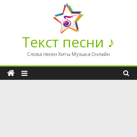
Перейти
к
содержимому
Текст песни ♪
Слова песен Хиты Музыка Онлайн