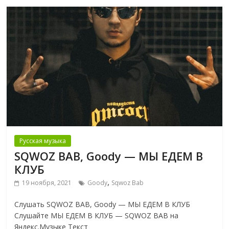
Русская музыка
SQWOZ BAB, Goody — МЫ ЕДЕМ В
КЛУБ
,
19 ноября, 2021
Goody
Sqwoz Bab
Слушать SQWOZ BAB, Goody — МЫ ЕДЕМ В КЛУБ
Слушайте МЫ ЕДЕМ В КЛУБ — SQWOZ BAB на
Яндекс.Музыке Текст