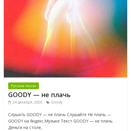
Русские песни
GOODY — не плачь
24 декабря, 2020
Goody
Слушать GOODY — не плачь Слушайте Не плачь —
GOODY на Яндекс.Музыке Текст GOODY — не плачь
Деньги на столе,