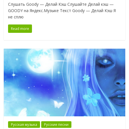
Слушать Goody — Делай Кэш Слушайте Делай кэш —
GOODY на Яндекс.Музыке Текст Goody — Делай Кэш Я
не сплю
Read more
Русская музыка
Русские песни