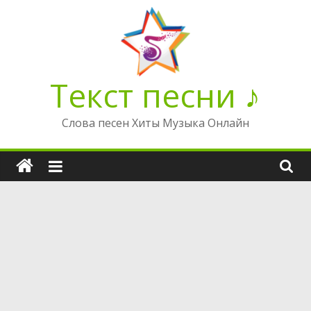
Перейти
к
содержимому
Текст песни ♪
Слова песен Хиты Музыка Онлайн