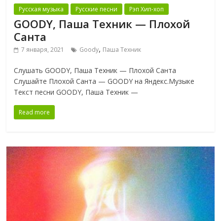
Русская музыка
Русские песни
Рэп Хип-хоп
GOODY, Паша Техник — Плохой
Санта
,
7 января, 2021
Goody
Паша Техник
Слушать GOODY, Паша Техник — Плохой Санта
Слушайте Плохой Санта — GOODY на Яндекс.Музыке
Текст песни GOODY, Паша Техник —
Read more