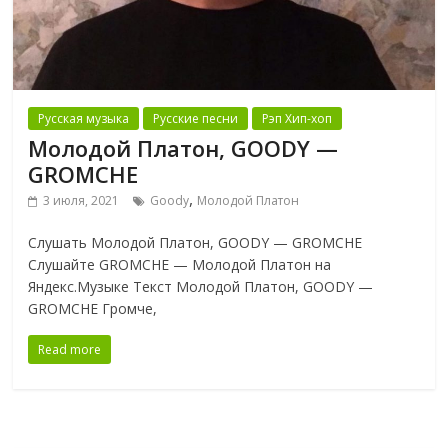
Русская музыка
Русские песни
Рэп Хип-хоп
Молодой Платон, GOODY —
GROMCHE
,
3 июля, 2021
Goody
Молодой Платон
Слушать Молодой Платон, GOODY — GROMCHE
Слушайте GROMCHE — Молодой Платон на
Яндекс.Музыке Текст Молодой Платон, GOODY —
GROMCHE Громче,
Read more