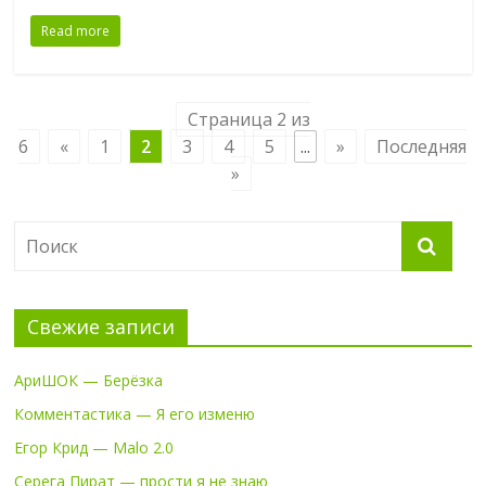
Read more
Страница 2 из
6
«
1
2
3
4
5
...
»
Последняя
»
Свежие записи
АриШОК — Берёзка
Комментастика — Я его изменю
Егор Крид — Malo 2.0
Серега Пират — прости я не знаю