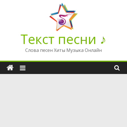
Перейти
к
содержимому
Текст песни ♪
Слова песен Хиты Музыка Онлайн