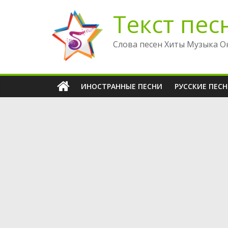
Перейти
Текст пес
к
содержимому
Слова песен Хиты Музыка О
ИНОСТРАННЫЕ ПЕСНИ
РУССКИЕ ПЕС