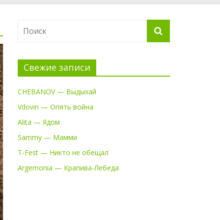
Свежие записи
CHEBANOV — Выдыхай
Vdovin — Опять война
Alita — Ядом
Sammy — Мамми
T-Fest — Никто не обещал
Argemonia — Крапива-Лебеда