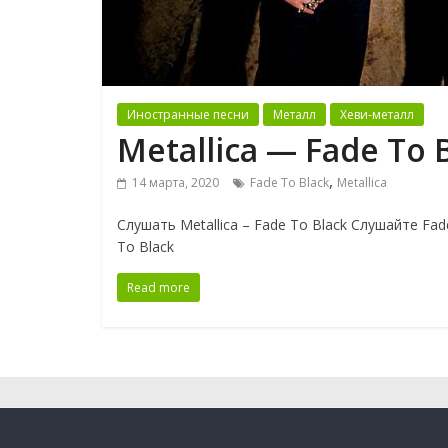
Иностранные песни
Металл
Хеви-металл
Metallica — Fade To 
,
14 марта, 2020
Fade To Black
Metallica
Слушать Metallica – Fade To Black Слушайте Fade
To Black
Read more