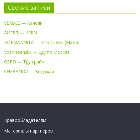
Свежие записи
VERBEE — Качели
АИГЕЛ — KERN
HOFMANNITA — Это Слёзы (Мама)
Voskresenskii — Еду по Москве
GSPD — Тру крайм
CHEBANOV — Выдыхай
Правообладателям
Материалы партнеров