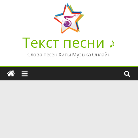
Перейти
к
содержимому
Текст песни ♪
Слова песен Хиты Музыка Онлайн