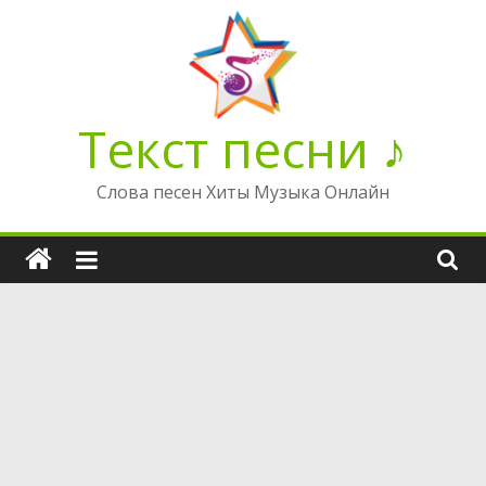
Перейти
к
содержимому
Текст песни ♪
Слова песен Хиты Музыка Онлайн