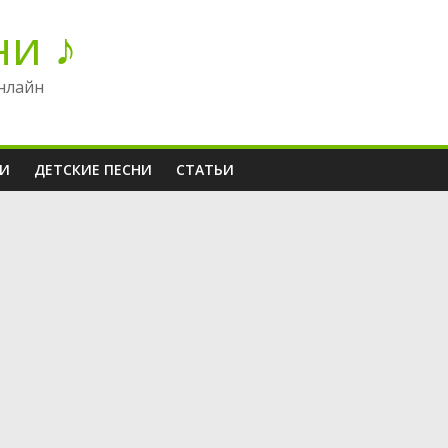
ни ♪
нлайн
НИ
ДЕТСКИЕ ПЕСНИ
СТАТЬИ