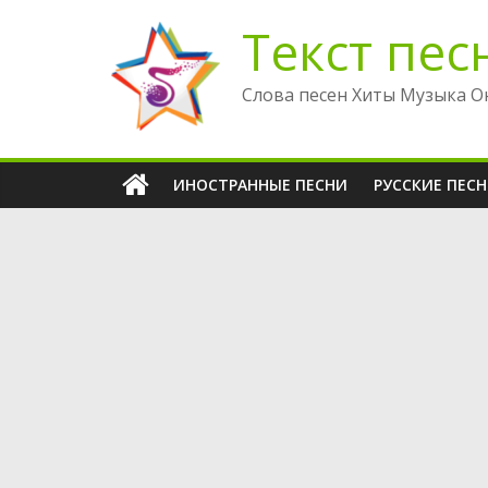
Перейти
Текст пес
к
содержимому
Слова песен Хиты Музыка О
ИНОСТРАННЫЕ ПЕСНИ
РУССКИЕ ПЕС