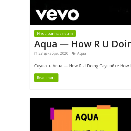
Иностранные песни
Aqua — How R U Doi
23 декабря, 2020
Aqua
Слушать Aqua — How R U Doing Слушайте How R
Read more