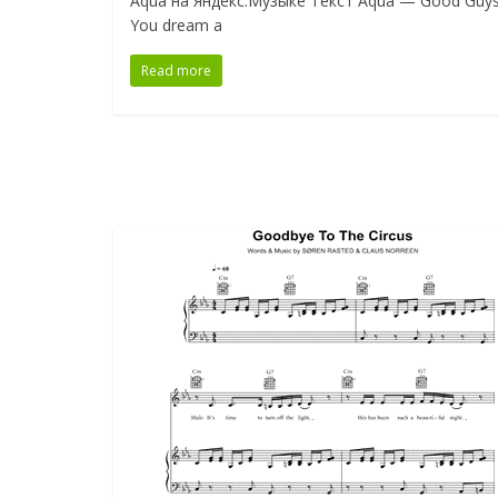
Aqua на Яндекс.Музыке Текст Aqua — Good Guy
You dream a
Read more