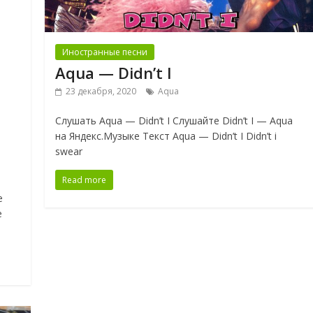
Иностранные песни
Aqua — Didn’t I
23 декабря, 2020
Aqua
Слушать Aqua — Didn’t I Слушайте Didn’t I — Aqua
на Яндекс.Музыке Текст Aqua — Didn’t I Didn’t i
swear
Read more
е
е