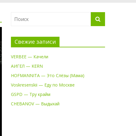
Свежие записи
VERBEE — Качели
АИГЕЛ — KERN
HOFMANNITA — Это Слёзы (Мама)
Voskresenskii — Еду по Москве
GSPD — Тру крайм
CHEBANOV — Выдыхай