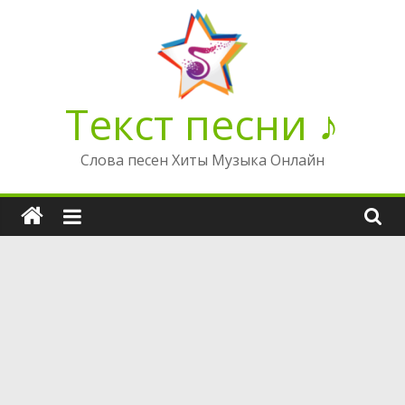
Перейти
к
содержимому
Текст песни ♪
Слова песен Хиты Музыка Онлайн