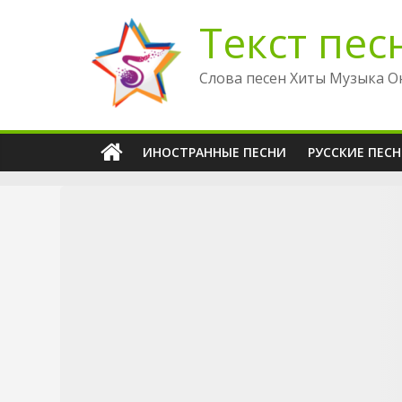
Перейти
Текст пес
к
содержимому
Слова песен Хиты Музыка О
ИНОСТРАННЫЕ ПЕСНИ
РУССКИЕ ПЕС