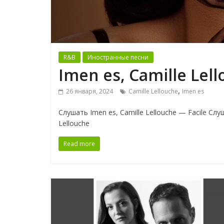
R&B
Иностранные песни
Imen es, Camille Lell
,
26 января, 2024
Camille Lellouche
Imen es
Слушать Imen es, Camille Lellouche — Facile Слу
Lellouche
Read more