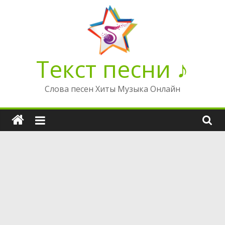
Перейти
к
содержимому
Текст песни ♪
Слова песен Хиты Музыка Онлайн