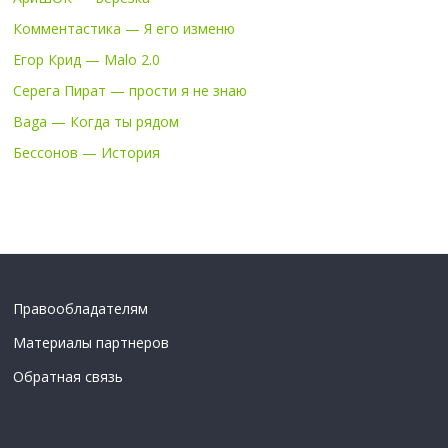
Комментастика — Я его изменю
Егор Крид — Malo 2.0
Серега Пират — прости я не знаю
Baga — Когда ты рядом
Бессонов — История
Правообладателям
Материалы партнеров
Обратная связь