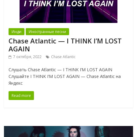
Инди
Иностранные песни
Chase Atlantic — I THINK I’M LOST
AGAIN
7 октября, 2022
Chase Atlantic
Слушать Chase Atlantic — I THINK I’M LOST AGAIN
Слушайте I THINK I’M LOST AGAIN — Chase Atlantic на
Яндекс
Read more