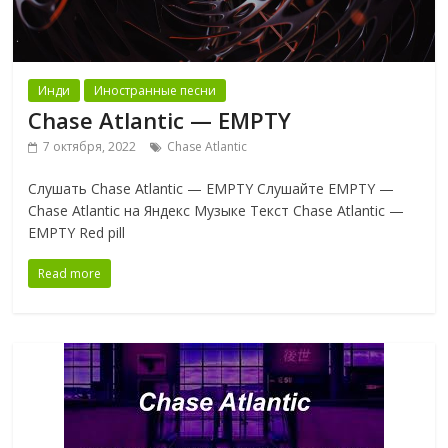
Инди
Иностранные песни
Chase Atlantic — EMPTY
7 октября, 2022
Chase Atlantic
Слушать Chase Atlantic — EMPTY Слушайте EMPTY —
Chase Atlantic на Яндекс Музыке Текст Chase Atlantic —
EMPTY Red pill
Read more