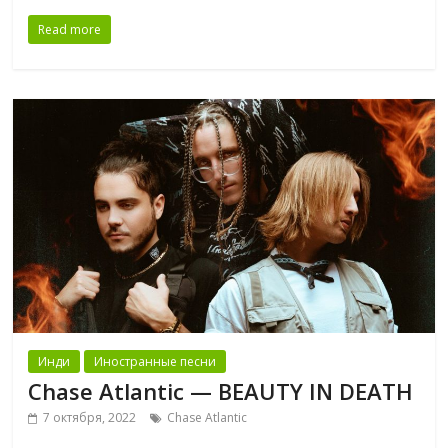
Read more
Инди
Иностранные песни
Chase Atlantic — BEAUTY IN DEATH
7 октября, 2022
Chase Atlantic