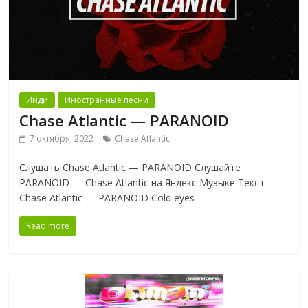
Инди
Иностранные песни
Chase Atlantic — PARANOID
7 октября, 2022
Chase Atlantic
Слушать Chase Atlantic — PARANOID Слушайте
PARANOID — Chase Atlantic на Яндекс Музыке Текст
Chase Atlantic — PARANOID Cold eyes
Read more